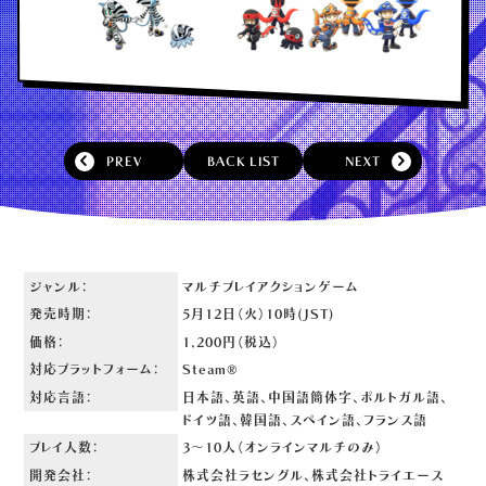
PREV
BACK LIST
NEXT
ジャンル：
マルチプレイアクションゲーム
発売時期：
5月12日（火）10時(JST)
価格：
1,200円（税込）
対応プラットフォーム：
Steam®
対応言語：
日本語、英語、中国語簡体字、ポルトガル語、
ドイツ語、
韓国語、スペイン語、フランス語
プレイ人数：
3～10人（オンラインマルチのみ）
開発会社：
株式会社ラセングル、株式会社トライエース