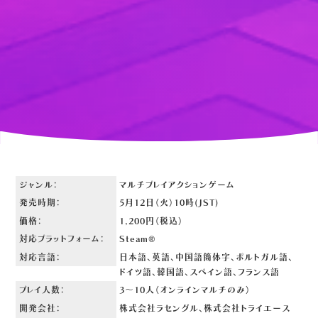
ジャンル：
マルチプレイアクションゲーム
発売時期：
5月12日（火）10時(JST)
価格：
1,200円（税込）
対応プラットフォーム：
Steam®
対応言語：
日本語、英語、中国語簡体字、ポルトガル語、
ドイツ語、
韓国語、スペイン語、フランス語
プレイ人数：
3～10人（オンラインマルチのみ）
開発会社：
株式会社ラセングル、株式会社トライエース