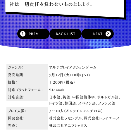
社は一切責任を負わないものとします。
PREV
BACK LIST
NEXT
ジャンル：
マルチプレイアクションゲーム
発売時期：
5月12日（火）10時(JST)
価格：
1,200円（税込）
対応プラットフォーム：
Steam®
対応言語：
日本語、英語、中国語簡体字、ポルトガル語、
ドイツ語、
韓国語、スペイン語、フランス語
プレイ人数：
3～10人（オンラインマルチのみ）
開発会社：
株式会社ラセングル、株式会社トライエース
発売：
株式会社アニプレックス