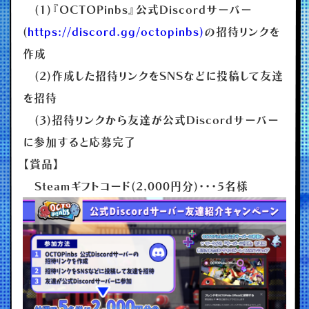
(1)『OCTOPinbs』公式Discordサーバー
(
https://discord.gg/octopinbs)
の招待リンクを
作成
(2)作成した招待リンクをSNSなどに投稿して友達
を招待
(3)招待リンクから友達が公式Discordサーバー
に参加すると応募完了
【賞品】
Steamギフトコード(2,000円分)・・・5名様