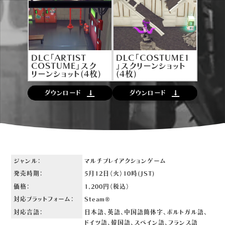
DLC「ARTIST
DLC「COSTUME1
COSTUME」スク
」スクリーンショット
リーンショット(4枚)
(4枚)
ダウンロード
ダウンロード
ジャンル：
マルチプレイアクションゲーム
発売時期：
5月12日（火）10時(JST)
価格：
1,200円（税込）
対応プラットフォーム：
Steam®
対応言語：
日本語、英語、中国語簡体字、ポルトガル語、
ドイツ語、
韓国語、スペイン語、フランス語